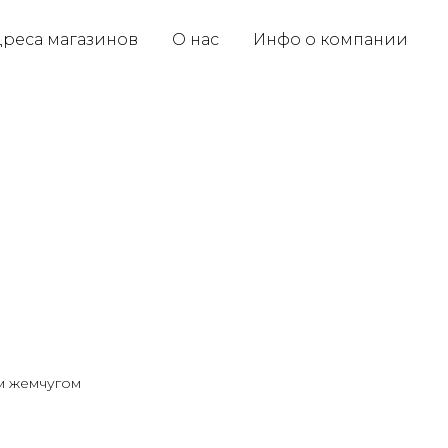
реса магазинов
О нас
Инфо о компании
м жемчугом