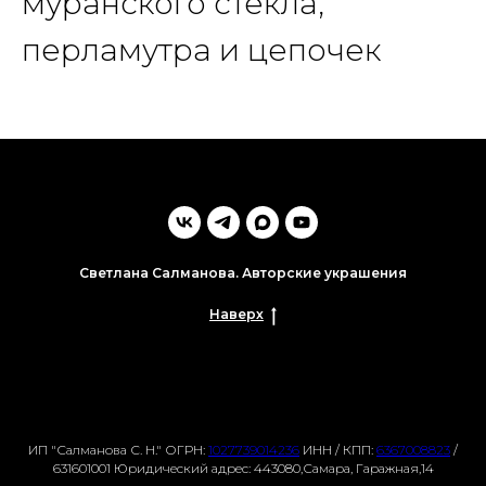
муранского стекла,
перламутра и цепочек
Светлана Салманова. Авторские украшения
Наверх
ИП "Салманова С. Н."
ОГРН:
1027739014236
ИНН / КПП:
6367008823
/
631601001 Юридический адрес: 443080,Самара, Гаражная,14