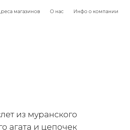
реса магазинов
О нас
Инфо о компании
лет из муранского
го агата и цепочек