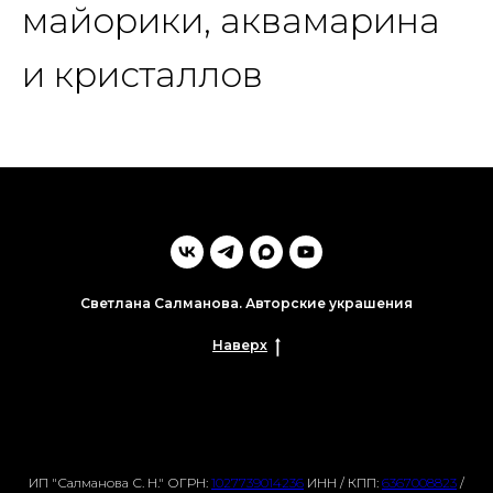
майорики, аквамарина
и кристаллов
Светлана Салманова. Авторские украшения
Наверх
ИП "Салманова С. Н."
ОГРН:
1027739014236
ИНН / КПП:
6367008823
/