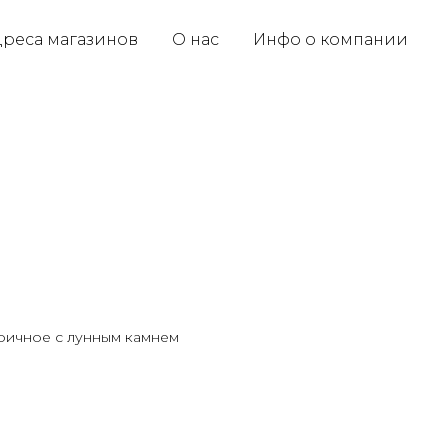
реса магазинов
О нас
Инфо о компании
ричное с лунным камнем