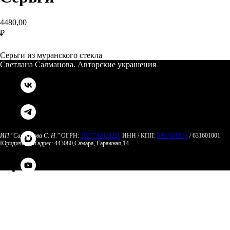
4480,00
₽
Оставить заявку
Серьги из муранского стекла
Светлана Салманова. Авторские украшения
ИП "Салманова С. Н."
ОГРН:
1027739014236
ИНН / КПП:
6367008823
/ 631601001
Юридический адрес: 443080,Самара, Гаражная,14
Светлана Салманова. Авторские украшения
Наверх