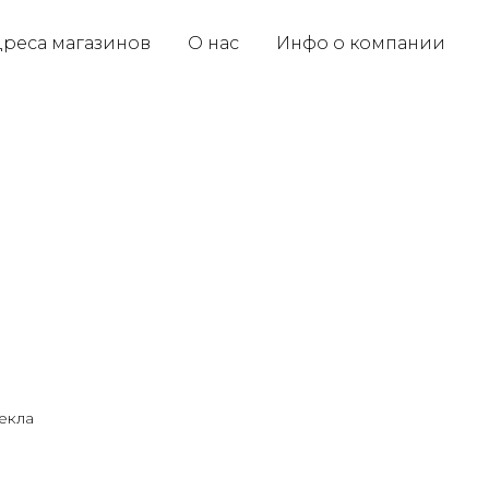
реса магазинов
О нас
Инфо о компании
екла