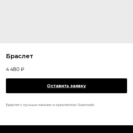
Браслет
4 480
₽
Оставить заявку
Браслет с лунным камнем и кристаллом Swarovski