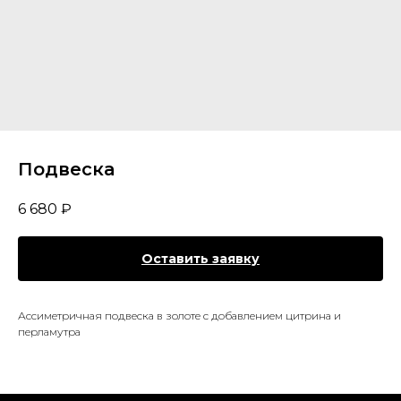
Подвеска
6 680
₽
Оставить заявку
Ассиметричная подвеска в золоте с добавлением цитрина и
перламутра