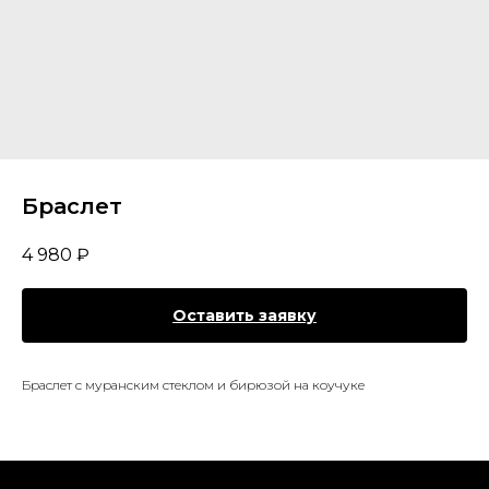
Браслет
4 980
₽
Оставить заявку
Браслет с муранским стеклом и бирюзой на коучуке